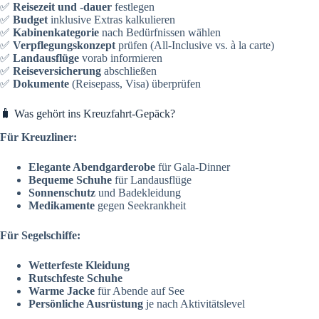
✅
Reisezeit und -dauer
festlegen
✅
Budget
inklusive Extras kalkulieren
✅
Kabinenkategorie
nach Bedürfnissen wählen
✅
Verpflegungskonzept
prüfen (All-Inclusive vs. à la carte)
✅
Landausflüge
vorab informieren
✅
Reiseversicherung
abschließen
✅
Dokumente
(Reisepass, Visa) überprüfen
🧳 Was gehört ins Kreuzfahrt-Gepäck?
Für Kreuzliner:
Elegante Abendgarderobe
für Gala-Dinner
Bequeme Schuhe
für Landausflüge
Sonnenschutz
und Badekleidung
Medikamente
gegen Seekrankheit
Für Segelschiffe:
Wetterfeste Kleidung
Rutschfeste Schuhe
Warme Jacke
für Abende auf See
Persönliche Ausrüstung
je nach Aktivitätslevel