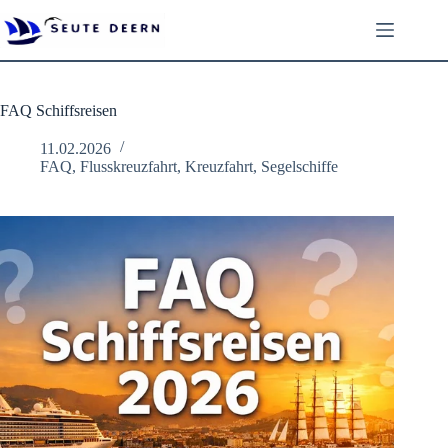
Zum
Inhalt
springen
FAQ Schiffsreisen
11.02.2026
FAQ
,
Flusskreuzfahrt
,
Kreuzfahrt
,
Segelschiffe